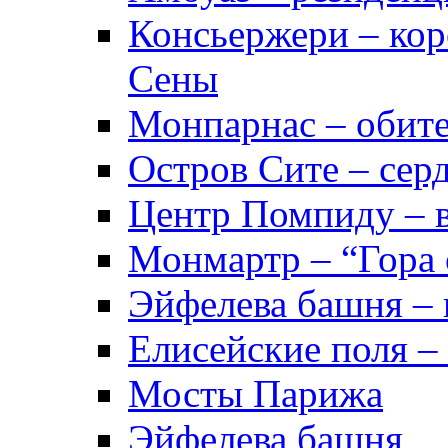
Консьержери – кор
Сены
Монпарнас – обите
Остров Сите – сер
Центр Помпиду – в
Монмартр – “Гора 
Эйфелева башня – 
Елисейские поля –
Мосты Парижа
Эйфелева башня