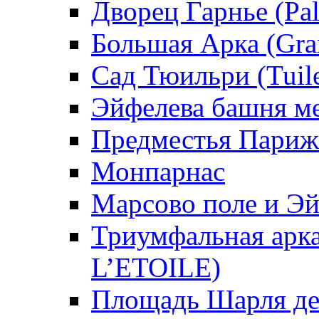
Дворец Гарнье (Pal
Большая Арка (Gra
Сад Тюильри (Tuile
Эйфелева башня ме
Предместья Париж
Монпарнас
Марсово поле и Э
Триумфальная ар
L’ETOILE)
Площадь Шарля де 