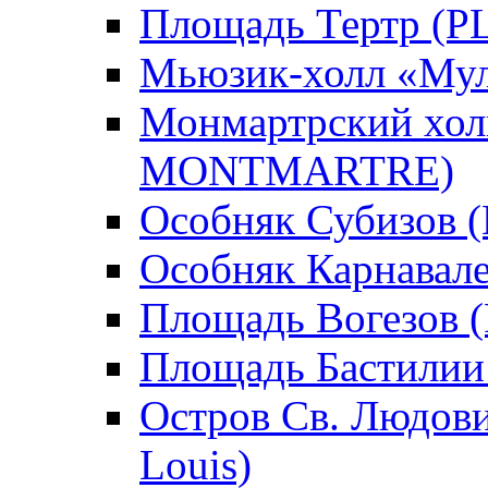
Площадь Тертр (
Мьюзик-холл «Му
Монмартрский хо
MONTMARTRE)
Особняк Субизов
Особняк Карнава
Площадь Вогезов
Площадь Бастили
Остров Св. Людовик
Louis)