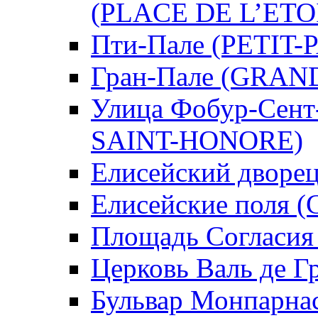
(PLACE DE L’ETO
Пти-Пале (PETIT-
Гран-Пале (GRAN
Улица Фобур-Сен
SAINT-HONORE)
Елисейский дворе
Елисейские поля
Площадь Согласи
Церковь Валь де 
Бульвар Монпарн