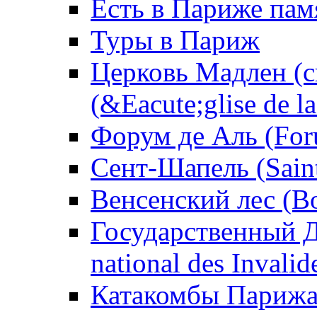
Есть в Париже пам
Туры в Париж
Церковь Мадлен (
(&Eacute;glise de l
Форум де Аль (Foru
Сент-Шапель (Saint
Венсенский лес (Bo
Государственный Д
national des Invalid
Катакомбы Парижа 