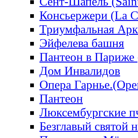
Сент-Шапель (Saint
Консьержери (La C
Триумфальная Арк
Эйфелева башня
Пантеон в Париже 
Дом Инвалидов
Опера Гарнье.(Oper
Пантеон
Люксембургские п
Безглавый святой 