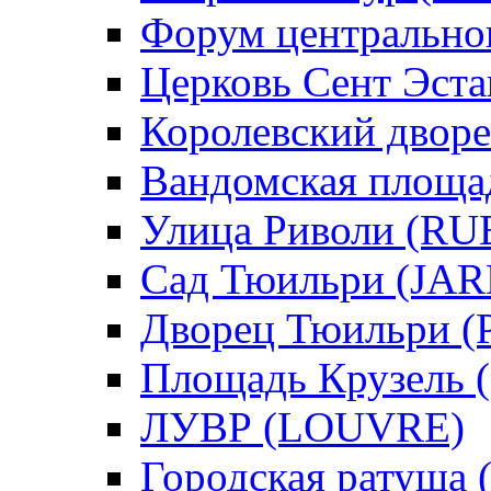
Форум центральног
Церковь Сент Эсташ
Королевский дворец
Вандомская площад
Улица Риволи (RU
Сад Тюильри (JA
Дворец Тюильри 
Площадь Крузель
ЛУВР (LOUVRE)
Городская ратуша