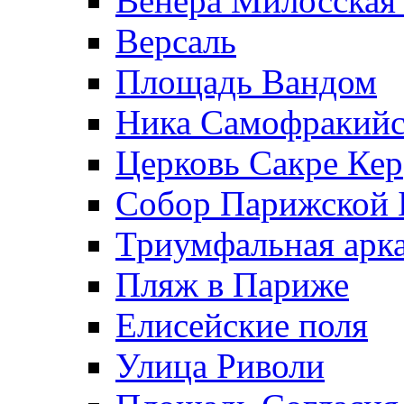
Венера Милосская 
Версаль
Площадь Вандом
Ника Самофракийс
Церковь Сакре Кер
Собор Парижской 
Триумфальная арк
Пляж в Париже
Елисейские поля
Улица Риволи