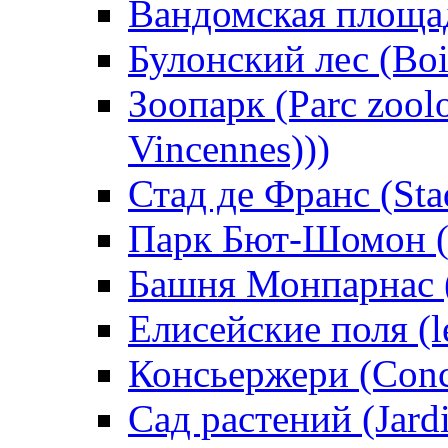
Вандомская площад
Булонский лес (Boi
Зоопарк (Parc zoolo
Vincennes)))
Стад де Франс (Sta
Парк Бют-Шомон (P
Башня Монпарнас (
Елисейские поля (l
Консьержери (Conci
Сад растений (Jardi