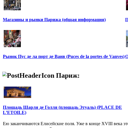
Магазины и рынки Парижа (общая информация)
П
Рынок Пус де ла порт де Ванв (Puces de la portes de Vanves)
О
Париж:
Площадь Шарля де Голля (площадь Этуаль) (PLACE DE
L’ETOILE)
Ею заканчиваются Елисейские поля. Уже в конце XVIII века эт