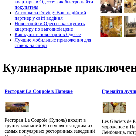
квартиры в Одессе: как быстро найти
покупателя
Автошкола Driving: Ваш надійний
партнер у світі водіння
Новостройки Одессы: как купить
квартиру по выгодной цене
Как купить новострой в Одессе
Лучшие мобильные приложения для
ставок на спорт
Кулинарные приключен
Ресторан La Coupole в Париже
Где найти луч
Ресторан La Coupole (Куполь) входит в
Les Glaciers de 
группу компаний Flo и является одним из
мороженое в Па
самых популярных ресторанных заведений
Лейбовица, пот