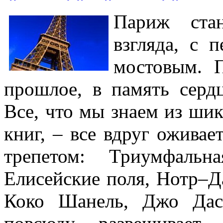
Париж ста
взгляда, с 
мостовым. 
прошлое, в память серд
Все, что мы знаем из ши
книг, – все вдруг ожива
трепетом: Триумфальн
Елисейские поля, Нотр–Да
Коко Шанель, Джо Дасс