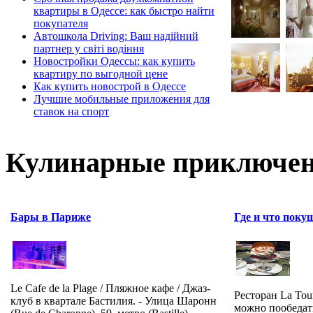
квартиры в Одессе: как быстро найти
покупателя
Автошкола Driving: Ваш надійний
партнер у світі водіння
Новостройки Одессы: как купить
квартиру по выгодной цене
Как купить новострой в Одессе
Лучшие мобильные приложения для
ставок на спорт
Кулинарные приключен
Бары в Париже
Где и что поку
Le Cafe de la Plage / Пляжное кафе / Джаз-
Ресторан La Tour
клуб в квартале Бастилия. - Улица Шаронн
можно пообедат