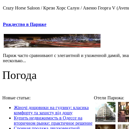
Crazy Horse Saloon / Крези Хорс Салун / Авеню Георга V (Avenue
Рождество в Париже
Париж часто сравнивают с элегантной и ухоженной дамой, зна
несколько...
Погода
Новые статьи:
Отели Парижа:
Жіночі дощовики на гудзику: класика
комфорту та захисту від дощу
Купить недвижимость в Одессе на
вторичном рынке: практичное решение
Срочная продажа двухкомнатной