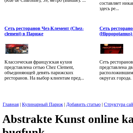
(Rue de Сbaronne), 59, метро (Bastille). ...
составляет ника
здесь ре...
Сеть ресторанов Чез-Клемент (Chez-
Сеть ресторан
clement) в Париже
(Hippopotamus)
Классическая французская кухня
Сеть ресторано
представлена сетью Chez Clement,
представлена д
объединяющей девять парижских
расположившими
ресторанов. На выбор клиентам пред...
округах города. 
Главная
|
Кулинарный Париж
|
Добавить статью
|
Структура сай
Abstrakte Kunst online ka
bugfunk