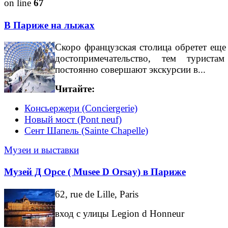
on line
67
В Париже на лыжах
Скоро французская столица обретет еще
достопримечательство, тем туриста
постоянно совершают экскурсии в...
Читайте:
Консьержери (Conciergerie)
Новый мост (Pont neuf)
Сент Шапель (Sainte Chapelle)
Музеи и выставки
Музей Д Орсе ( Musee D Orsay) в Париже
62, rue de Lille, Paris
вход с улицы Legion d Honneur