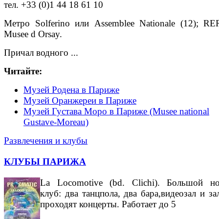
тел. +33 (0)1 44 18 61 10
Метро Solferino или Assemblee Nationale (12); RE
Musee d Orsay.
Причал водного ...
Читайте:
Музей Родена в Париже
Музей Оранжереи в Париже
Музей Густава Моро в Париже (Musee national
Gustave-Moreau)
Развлечения и клубы
КЛУБЫ ПАРИЖА
La Locomotive (bd. Clichi). Большой н
клуб: два танцпола, два бара,видеозал и зал
проходят концерты. Работает до 5