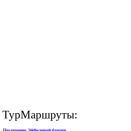
ТурМаршруты:
Посещение Эйфелевой башни