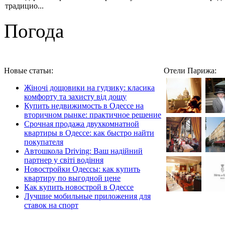
традицио...
Погода
Новые статьи:
Отели Парижа:
Жіночі дощовики на гудзику: класика
комфорту та захисту від дощу
Купить недвижимость в Одессе на
вторичном рынке: практичное решение
Срочная продажа двухкомнатной
квартиры в Одессе: как быстро найти
покупателя
Автошкола Driving: Ваш надійний
партнер у світі водіння
Новостройки Одессы: как купить
квартиру по выгодной цене
Как купить новострой в Одессе
Лучшие мобильные приложения для
ставок на спорт