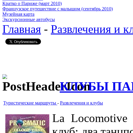
Кратко о Париже (март 2010)
Французское путешествие с малышом (сентябрь 2010)
Музейная карта
Экскурсионные автобусы
Главная
-
Развлечения и к
КЛУБЫ П
Туристические маршруты
-
Развлечения и клубы
La Locomotive 
клуб: два танцпо