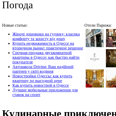
Погода
Новые статьи:
Отели Парижа:
Жіночі дощовики на гудзику: класика
комфорту та захисту від дощу
Купить недвижимость в Одессе на
вторичном рынке: практичное решение
Срочная продажа двухкомнатной
квартиры в Одессе: как быстро найти
покупателя
Автошкола Driving: Ваш надійний
партнер у світі водіння
Новостройки Одессы: как купить
квартиру по выгодной цене
Как купить новострой в Одессе
Лучшие мобильные приложения для
ставок на спорт
Кулинарные приключен