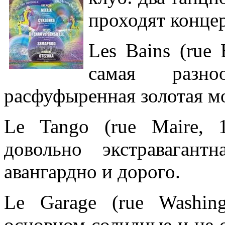
проходят концер
Les Bains (rue 
самая разн
расфуфыренная золотая мо
Le Tango (rue Maire, 
довольно экстравагант
авангардно и дорого.
Le Garage (rue Washin
основном солидные и не 