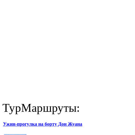
ТурМаршруты:
Ужин-прогулка на борту Дон Жуана