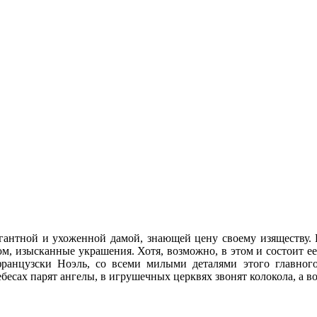
гантной и ухоженной дамой, знающей цену своему изяществу. 
, изысканные украшения. Хотя, возможно, в этом и состоит ее
французски Ноэль, со всеми милыми деталями этого главног
ебесах парят ангелы, в игрушечных церквях звонят колокола, а 