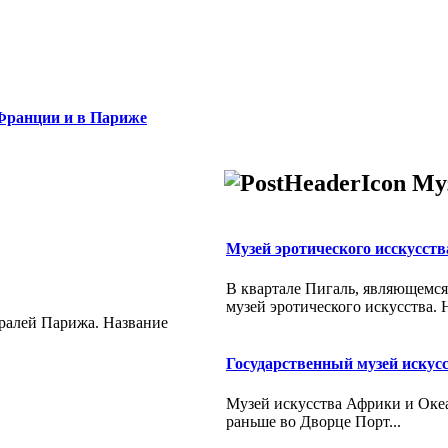
Франции и в Париже
Му
Музей эpотического исскусств
В квартале Пигаль, являющемся
музей эротического искусства. Н
тралей Парижа. Название
Государственный музей искусс
Музей искусства Африки и Океани
раньше во Дворце Порт...