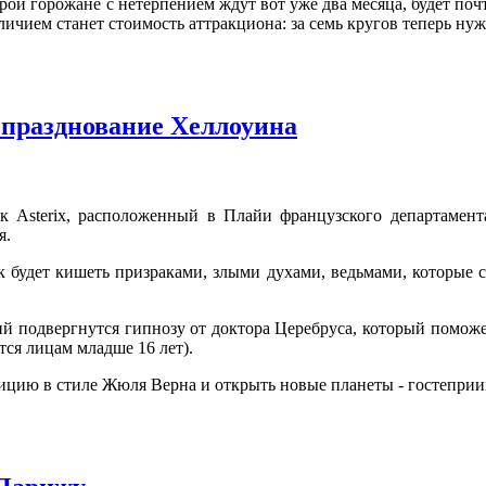
орой горожане с нетерпением ждут вот уже два месяца, будет п
личием станет стоимость аттракциона: за семь кругов теперь нуж
 празднование Хеллоуина
к Asterix, расположенный в Плайи французского департамент
я.
к будет кишеть призраками, злыми духами, ведьмами, которые 
 подвергнутся гипнозу от доктора Церебруса, который поможе
ся лицам младше 16 лет).
ицию в стиле Жюля Верна и открыть новые планеты - гостеприи