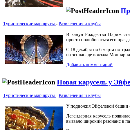
Пр
Туристические маршруты
-
Развлечения и клубы
В канун Рождества Париж ста
просто полюбоваться его праз
С 18 декабря по 6 марта по тра
на эспланаде вокзала Монпарнас
Добавить комментарий
Новая карусель у Эйф
Туристические маршруты
-
Развлечения и клубы
У подножия Эйфелевой башни с
Легендарная карусель появила
вызвало широкий резонанс в па