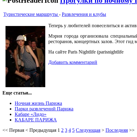
Прогулки по ночному
Туристические маршруты
-
Развлечения и клубы
Теперь у любителей повеселиться и акти
Мэрия города организовала специальный
ресторанов, концертных залов. Этот гид 
На сайте Paris Nightlife (parisnightlife
Добавить комментарий
Еще статьи...
Ночная жизнь Парижа
Парки развлечений Парижа
Кабаре «Лидо»
КАБАРЕ ПАРИЖА
<<
Первая
<
Предыдущая
1
2
3
4
5
Следующая
>
Последняя
>>