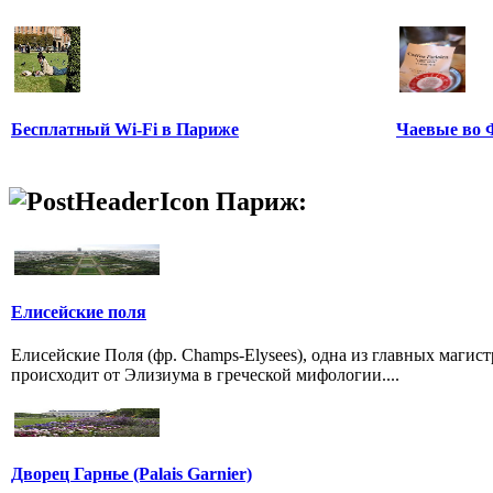
Бесплатный Wi-Fi в Париже
Чаевые во 
Париж:
Елисейские поля
Елисейские Поля (фр. Champs-Elysees), одна из главных магис
происходит от Элизиума в греческой мифологии....
Дворец Гарнье (Palais Garnier)