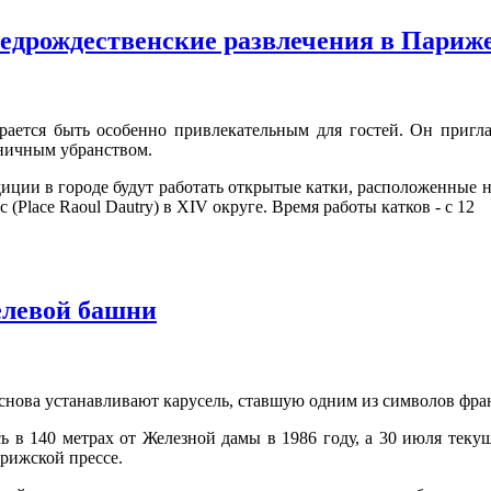
едрождественские развлечения в Париж
рается быть особенно привлекательным для гостей. Он пригла
дничным убранством.
диции в городе будут работать открытые катки, расположенные на
 (Place Raoul Dautry) в XIV округе. Время работы катков - с 12
елевой башни
нова устанавливают карусель, ставшую одним из символов фра
сь в 140 метрах от Железной дамы в 1986 году, а 30 июля теку
рижской прессе.