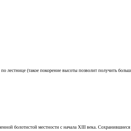
о лестнице (такое покорение высоты позволит получить больше
шенной болотистой местности c начала XIII века. Сохранившиеся в