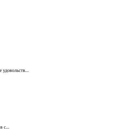
 удовольств...
 с...