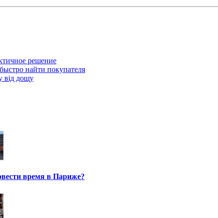
актичное решение
 быстро найти покупателя
у від дощу
овести время в Париже?