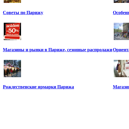
Советы по Парижу
Особен
Магазины и рынки в Париже, сезонные распродажи
Ориент
Рождественские ярмарки Парижа
Магази