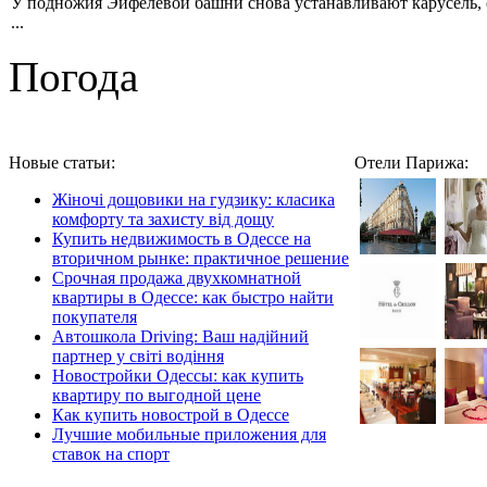
У подножия Эйфелевой башни снова устанавливают карусель, 
...
Погода
Новые статьи:
Отели Парижа:
Жіночі дощовики на гудзику: класика
комфорту та захисту від дощу
Купить недвижимость в Одессе на
вторичном рынке: практичное решение
Срочная продажа двухкомнатной
квартиры в Одессе: как быстро найти
покупателя
Автошкола Driving: Ваш надійний
партнер у світі водіння
Новостройки Одессы: как купить
квартиру по выгодной цене
Как купить новострой в Одессе
Лучшие мобильные приложения для
ставок на спорт