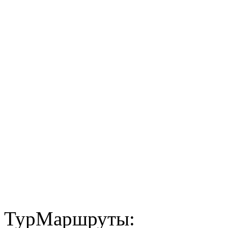
ТурМаршруты: