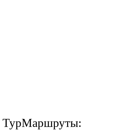
ТурМаршруты: