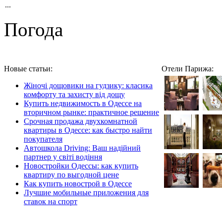
...
Погода
Новые статьи:
Отели Парижа:
Жіночі дощовики на гудзику: класика
комфорту та захисту від дощу
Купить недвижимость в Одессе на
вторичном рынке: практичное решение
Срочная продажа двухкомнатной
квартиры в Одессе: как быстро найти
покупателя
Автошкола Driving: Ваш надійний
партнер у світі водіння
Новостройки Одессы: как купить
квартиру по выгодной цене
Как купить новострой в Одессе
Лучшие мобильные приложения для
ставок на спорт