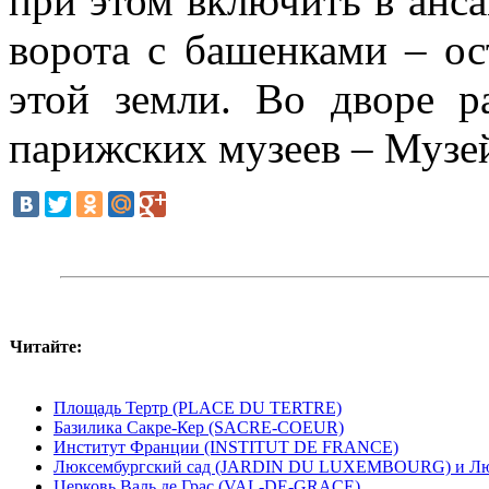
при этом включить в анс
ворота с башенками – ос
этой земли. Во дворе р
парижских музеев – Музе
Читайте:
Площадь Тертр (PLACE DU TERTRE)
Базилика Сакре-Кер (SACRE-COEUR)
Институт Франции (INSTITUT DE FRANCE)
Люксембургский сад (JARDIN DU LUXEMBOURG) и Л
Церковь Валь де Грас (VAL-DE-GRACE)