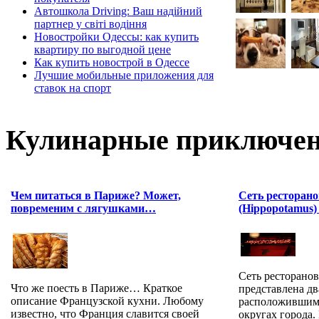
Автошкола Driving: Ваш надійний
партнер у світі водіння
Новостройки Одессы: как купить
квартиру по выгодной цене
Как купить новострой в Одессе
Лучшие мобильные приложения для
ставок на спорт
Кулинарные приключен
Чем питаться в Париже? Может,
Сеть ресторан
повременим с лягушками…
(Hippopotamus)
Сеть ресторано
Что же поесть в Париже… Краткое
представлена д
описание Французской кухни. Любому
расположившими
известно, что Франция славится своей
округах города. 