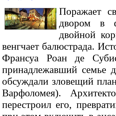
Поражает с
двором в ф
двойной кор
венгчает балюстрада. Исто
Франсуа Роан де Суби
принадлежавший семье д
обсуждали зловещий план 
Варфоломея). Архитек
перестроил его, преврат