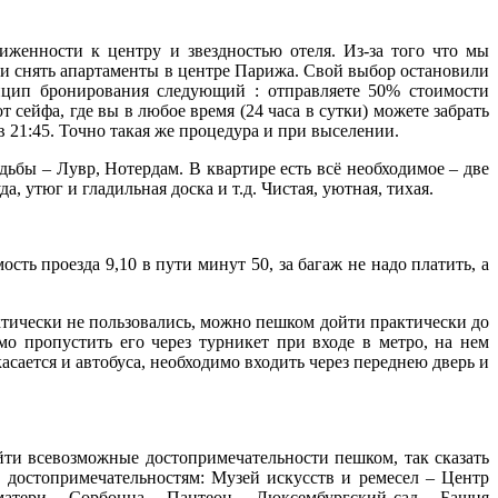
иженности к центру и звездностью отеля. Из-за того что мы
и снять апартаменты в центре Парижа. Свой выбор остановили
 Принцип бронирования следующий : отправляете 50% стоимости
 сейфа, где вы в любое время (24 часа в сутки) можете забрать
 21:45. Точно такая же процедура и при выселении.
дьбы – Лувр, Нотердам. В квартире есть всё необходимое – две
, утюг и гладильная доска и т.д. Чистая, уютная, тихая.
ть проезда 9,10 в пути минут 50, за багаж не надо платить, а
рактически не пользовались, можно пешком дойти практически до
мо пропустить его через турникет при входе в метро, на нем
сается и автобуса, необходимо входить через переднею дверь и
ти всевозможные достопримечательности пешком, так сказать
достопримечательностям: Музей искусств и ремесел – Центр
атери – Сорбонна – Пантеон – Люксембургский сад – Башня