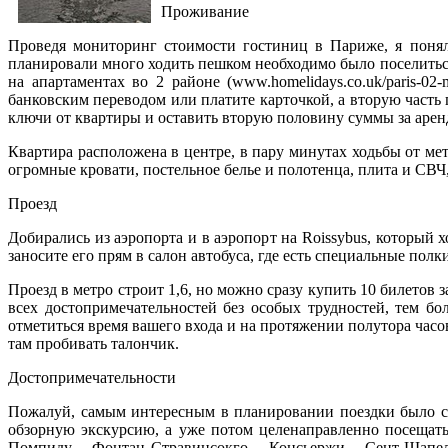
Проживание
Проведя мониторинг стоимости гостиниц в Париже, я понял,
планировали много ходить пешком необходимо было поселитьс
на апартаментах во 2 районе (www.homelidays.co.uk/paris-02
банковским переводом или платите карточкой, а вторую часть п
ключи от квартиры и оставить вторую половину суммы за аренд
Квартира расположена в центре, в пару минутах ходьбы от мет
огромные кровати, постельное белье и полотенца, плита и СВЧ, 
Проезд
Добирались из аэропорта и в аэропорт на Roissybus, который 
заносите его прям в салон автобуса, где есть специальные полки
Проезд в метро строит 1,6, но можно сразу купить 10 билетов 
всех достопримечательностей без особых трудностей, тем бо
отметиться время вашего входа и на протяжении полутора часо
там пробивать талончик.
Достопримечательности
Пожалуй, самым интересным в планировании поездки было со
обзорную экскурсию, а уже потом целенаправленно посещат
Помпиду – Фонтан Стравинсокго – Консьержи – Сент-Шапел