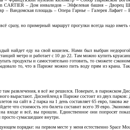
on CARTIER – Дом инвалидов – Эйфелевая башня – Дворец Ша
р – Вандомская площадь – Опера Гарнье – Галерея Лафает – 
и всё сразу, но примерный маршрут прогулки всегда надо иметь
ждый найдет еду на свой кошелек. Нами был выбран недорогой
танций метро и работает с 10 до 22. Там можно купить круасаны 
 покупать продукты и самостоятельно готовить, то сможете сэкон
адовало то, что в Париже можно пить воду прям из крана. Так 
е там развлечения, я всё же решился. Поверьте, в парижском Ди
емного вырастают. Диснейленд в Париже состоит из двух парков:
тов на сайт в 2 парка на 1 день составляет 65 евро, такова же 
айдете что стоимость это билета составит всего 39 евро. Экономи
у на входе и всё, вы прошли. Единственное они попросят пок
ны просто сумасшедшее внутри.
ующем порядке: на первом месте у меня естественно Space Mount