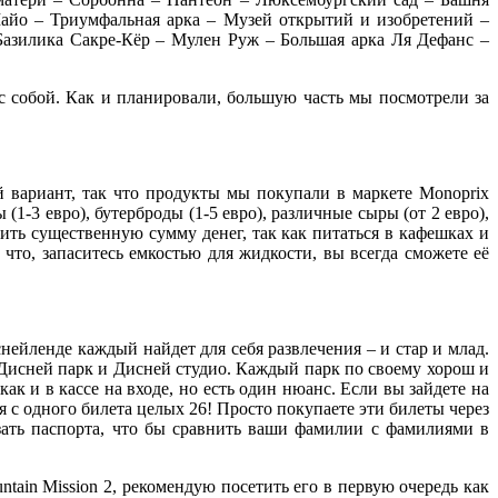
йо – Триумфальная арка – Музей открытий и изобретений –
Базилика Сакре-Кёр – Мулен Руж – Большая арка Ля Дефанс –
 с собой. Как и планировали, большую часть мы посмотрели за
 вариант, так что продукты мы покупали в маркете Monoprix
(1-3 евро), бутерброды (1-5 евро), различные сыры (от 2 евро),
омить существенную сумму денег, так как питаться в кафешках и
что, запаситесь емкостью для жидкости, вы всегда сможете её
снейленде каждый найдет для себя развлечения – и стар и млад.
 Дисней парк и Дисней студио. Каждый парк по своему хорош и
как и в кассе на входе, но есть один нюанс. Если вы зайдете на
я с одного билета целых 26! Просто покупаете эти билеты через
азать паспорта, что бы сравнить ваши фамилии с фамилиями в
ain Mission 2, рекомендую посетить его в первую очередь как