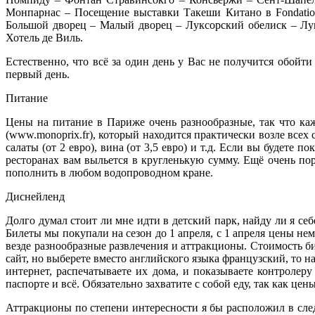
Монпарнас – Посещение выставки Такеши Китано в Fondati
Большой дворец – Малый дворец – Луксорский обелиск – Лув
Хотель де Виль.
Естественно, что всё за один день у Вас не получится обойт
первый день.
Питание
Цены на питание в Париже очень разнообразные, так что ка
(www.monoprix.fr), который находится практически возле всех с
салаты (от 2 евро), вина (от 3,5 евро) и т.д. Если вы будете
ресторанах вам выльется в кругленькую сумму. Ещё очень пор
пополнить в любом водопроводном кране.
Диснейленд
Долго думал стоит ли мне идти в детский парк, найду ли я себ
Билеты мы покупали на сезон до 1 апреля, с 1 апреля цены н
везде разнообразные развлечения и аттракционы. Стоимость биле
сайт, но выберете вместо английского языка французский, то н
интернет, распечатываете их дома, и показываете контролер
паспорте и всё. Обязательно захватите с собой еду, так как це
Аттракционы по степени интересности я бы расположил в след