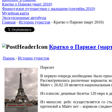
Кратко о Париже (март 2010)
Французское путешествие с малышом (сентябрь 2010)
Музейная карта
Экскурсионные автобусы
Главная
-
Истории туристов
- Кратко о Париже (март 2010)
Кратко о Париже (март
Париж
-
Истории туристов
Перелет
В первую очередь необходимо было приобр
Рассматривались различные варианты в
Malev с 26.02.10 является национальны
Из плюсов: дешевые билеты 120 евро в дв
Из минусов: рейс осуществляется со ст
претензий к Malev нет – кормили сэндвич