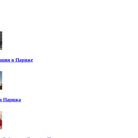
ация в Париже
я Парижа