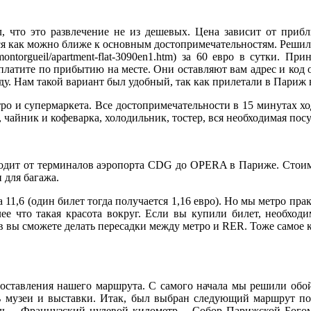
 что это развлечение не из дешевых. Цена зависит от прибл
я как можно ближе к основным достопримечательностям. Решил
-montorgueil/apartment-flat-3090en1.htm) за 60 евро в сутки.
латите по прибытию на месте. Они оставляют вам адрес и код от
у. Нам такой вариант был удобный, так как прилетали в Париж в
ро и супермаркета. Все достопримечательности в 15 минутах хо
чайник и кофеварка, холодильник, тостер, вся необходимая посуда
ходит от терминалов аэропорта CDG до OPERA в Париже. Стоимос
 для багажа.
за 11,6 (один билет тогда получается 1,16 евро). Но мы метро п
лее что такая красота вокруг. Если вы купили билет, необходи
в вы сможете делать пересадки между метро и RER. Тоже самое ка
ставления нашего маршрута. С самого начала мы решили обой
ь музеи и выставки. Итак, был выбран следующий маршрут по 
ь – Французский нулевой километр – Собор Парижской Богом