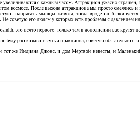
рые увеличиваются с каждым часом. Аттракцион ужасно страшен, т
ытом космосе. После выхода аттракциона мы просто смеялись и н
ветуют напрягать мышцы живота, тогда вроде он блокируется
л. Не советую его людям у которых есть проблемы с давлением ил
rosmith, это нечто первого, только там в дополнении вас крутят ц
не буду рассказывать суть аттракциона, советую обязательно его
, и тот же Индиана Джонс, и дом Мёртвой невесты, и Маленький