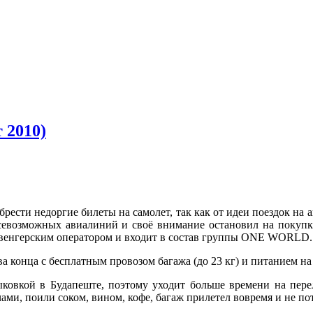
 2010)
ести недоргие билеты на самолет, так как от идеи поездок на а
севозможных авиалиний и своё внимание остановил на покупк
м венгерским оператором и входит в состав группы ONE WORLD.
а конца с бесплатным провозом багажа (до 23 кг) и питанием на 
ыковкой в Будапеште, поэтому уходит больше времени на пере
ами, поили соком, вином, кофе, багаж прилетел вовремя и не по