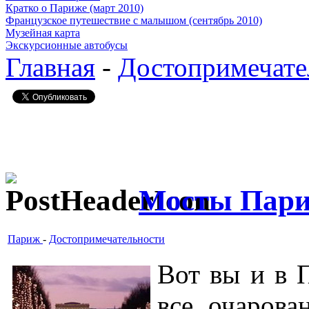
Кратко о Париже (март 2010)
Французское путешествие с малышом (сентябрь 2010)
Музейная карта
Экскурсионные автобусы
Главная
-
Достопримечате
Мосты Пар
Париж
-
Достопримечательности
Вот вы и в 
все очарова