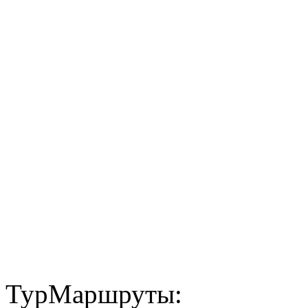
ТурМаршруты: