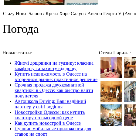
Crazy Horse Saloon / Крези Хорс Салун / Авеню Георга V (Avenue
Погода
Новые статьи:
Отели Парижа:
Жіночі дощовики на гудзику: класика
комфорту та захисту від дощу
Купить недвижимость в Одессе на
вторичном рынке: практичное решение
Срочная продажа двухкомнатной
квартиры в Одессе: как быстро найти
покупателя
Автошкола Driving: Ваш надійний
партнер у світі водіння
Новостройки Одессы: как купить
квартиру по выгодной цене
Как купить новострой в Одессе
Лучшие мобильные приложения для
ставок на спорт