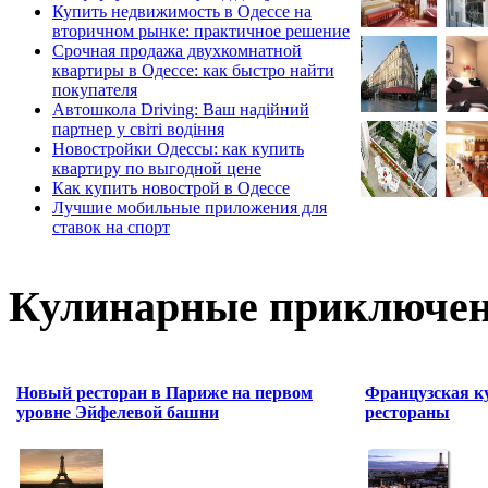
Купить недвижимость в Одессе на
вторичном рынке: практичное решение
Срочная продажа двухкомнатной
квартиры в Одессе: как быстро найти
покупателя
Автошкола Driving: Ваш надійний
партнер у світі водіння
Новостройки Одессы: как купить
квартиру по выгодной цене
Как купить новострой в Одессе
Лучшие мобильные приложения для
ставок на спорт
Кулинарные приключен
Новый ресторан в Париже на первом
Французская к
уровне Эйфелевой башни
рестораны