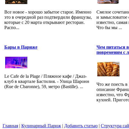
Все новое - хорошо забытое старое. Именно
Смелое сочетан
это в очередной раз подтвердили французы,
и замысловатое
которые с 20 марта открывают ресторан.
известно, самая
Распо...
Что бы мы ...
Бары в Париже
Чем питаться 
повременим с
Le Cafe de la Plage / Пляжное кафе / Джаз-
клуб в квартале Бастилия. - Улица Шаронн
Что же поесть 
(Rue de Сbaronne), 59, метро (Bastille). ...
описание Франц
известно, что Ф
кухней. Пригото
Главная
|
Кулинарный Париж
|
Добавить статью
|
Структура сай