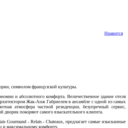
Нравится
стории, символом французской культуры.
ономии и абсолютного комфорта. Величественное здание отеля
архитектором Жак-Анж Габриелем в ансамбле с одной из самых
тная атмосфера частной резиденции, безупречный сервис,
й дворик покоряют самого взыскательного клиента.
is Gourmand - Relais - Chateaux, предлагает самые изысканные
ши и максимальному комфорту.