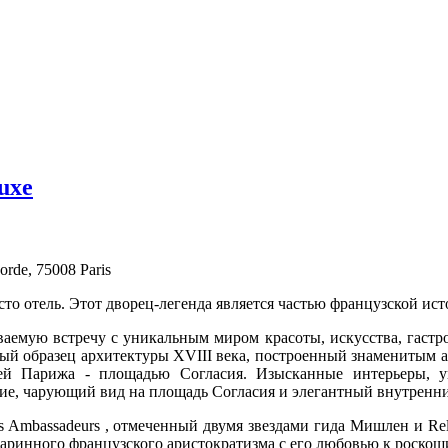
luxe
orde, 75008 Paris
росто отель. Этот дворец-легенда является частью французской и
ваемую встречу с уникальным миром красоты, искусства, гастр
ный образец архитектуры XVIII века, построенный знаменитым 
й Парижа - площадью Согласия. Изысканные интерьеры, ую
ие, чарующий вид на площадь Согласия и элегантный внутренни
 Ambassadeurs , отмеченный двумя звездами гида Мишлен и Rela
старинного французского аристократизма с его любовью к роско