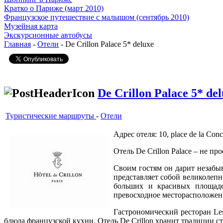
Кратко о Париже (март 2010)
Французское путешествие с малышом (сентябрь 2010)
Музейная карта
Экскурсионные автобусы
Главная
-
Отели
- De Crillon Palace 5* deluxe
De Crillon Palace 5* de
Туристические маршруты
-
Отели
Адрес отеля: 10, place de la Conc
Отель De Crillon Palace – не п
Своим гостям он дарит незабы
представляет собой великолеп
больших и красивых площаде
превосходное месторасположен
Гастрономический ресторан Les
блюда французской кухни. Отель De Crillon хранит традиции 