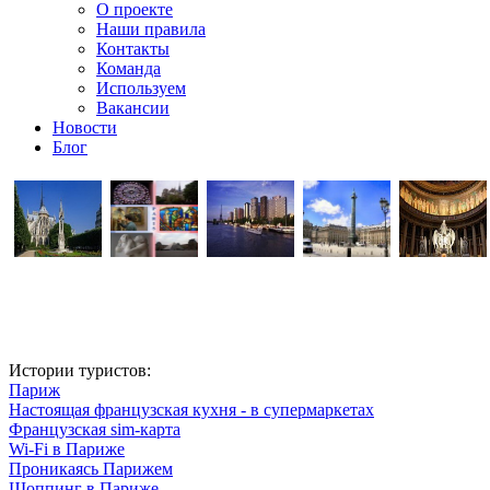
О проекте
Наши правила
Контакты
Команда
Используем
Вакансии
Новости
Блог
Истории туристов:
Париж
Настоящая французская кухня - в супермаркетах
Французская sim-карта
Wi-Fi в Париже
Проникаясь Парижем
Шоппинг в Париже