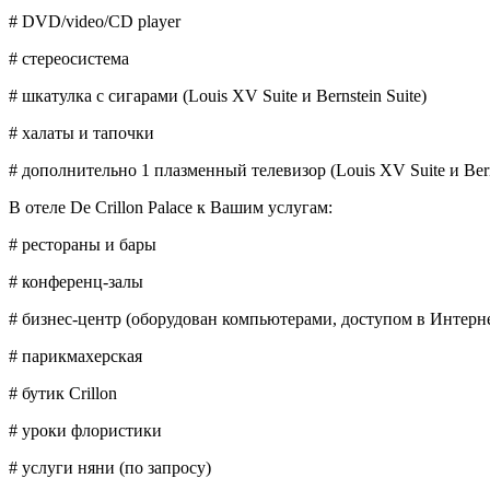
# DVD/video/CD player
# стереосистема
# шкатулка с сигарами (Louis XV Suite и Bernstein Suite)
# халаты и тапочки
# дополнительно 1 плазменный телевизор (Louis XV Suite и Berns
В отеле De Crillon Palace к Вашим услугам:
# рестораны и бары
# конференц-залы
# бизнес-центр (оборудован компьютерами, доступом в Интерне
# парикмахерская
# бутик Crillon
# уроки флористики
# услуги няни (по запросу)