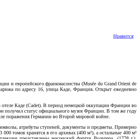
Нравится
ции и европейского франкмасонства (Musée du Grand Orient de
 Парижа по адресу 16, улица Каде, Франция. Открыт ежедневно
 отеле Каде (Cadet). В период немецкой оккупации Франции во
 он получил статус официального музея Франции. В том же году
сле поражения Германии во Второй мировой войне.
символы, атрибуты ступеней, документы и предметы. Примерно
 000 томов хранятся в его архивах (400 м²), а остальные 400 м²
лекции представлены масонский фартук Вольтера (1778 г.),