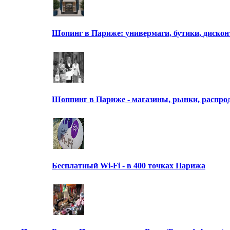
Шопинг в Париже: универмаги, бутики, диск
Шоппинг в Париже - магазины, рынки, распро
Бесплатный Wi-Fi - в 400 точках Парижа