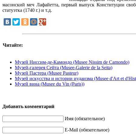
масонский меч Лафайетта, первый выпуск Конституции свобо
статуэтка (1740 г.) и т.д.
Читайте:
Музей Ниссим-де-Камондо (Musee Nissim de Camondo)
Музей-галерея Сейта (Musee-Galerie de la Seita)
Музей Пастера (Musee Pasteur)
Музей искусства и истории иудаизма (Musee d'Art et d'Hist
Музей вина (Musee du Vin (Paris))
Добавить комментарий
Имя (обязательное)
E-Mail (обязательное)