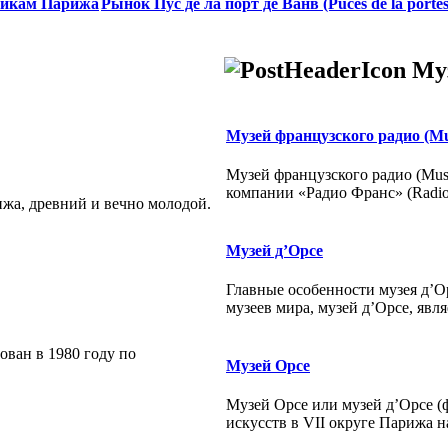
тикам Парижа
Рынок Пус де ла порт де Ванв (Puces de la portes
Му
Музей французского радио (Mu
Музей французского радио (Mus
компании «Радио Франс» (Radio 
ижа, древний и вечно молодой.
Музей д’Орсе
Главные особенности музея д’
музеев мира, музей д’Орсе, являе
ован в 1980 году по
Музей Орсе
Музей Орсе или музей д’Орсе (
искусств в VII округе Парижа на