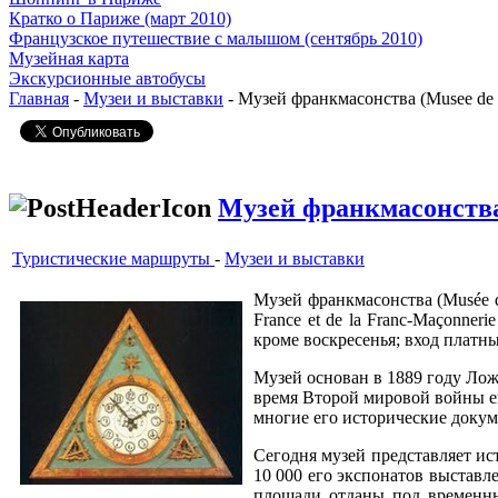
Кратко о Париже (март 2010)
Французское путешествие с малышом (сентябрь 2010)
Музейная карта
Экскурсионные автобусы
Главная
-
Музеи и выставки
- Музей франкмасонства (Musee de l
Музей франкмасонства 
Туристические маршруты
-
Музеи и выставки
Музей франкмасонства (Musée d
France et de la Franc-Maçonne
кроме воскресенья; вход платн
Музей основан в 1889 году Лож
время Второй мировой войны ег
многие его исторические доку
Сегодня музей представляет и
10 000 его экспонатов выставле
площади отданы под временны