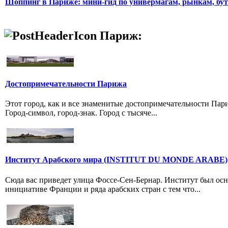
Шоппинг в Париже: мини-гид по универмагам, рынкам, бу
Париж:
Достопримечательности Парижа
Этот город, как и все знаменитые достопримечательности Пар
Город-символ, город-знак. Город с тысяче...
Институт Арабского мира (INSTITUT DU MONDE ARABE)
Сюда вас приведет улица Фоссе-Сен-Бернар. Институт был осн
инициативе Франции и ряда арабских стран с тем что...