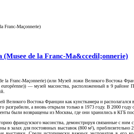
a Franc-Maçonnerie)
(Musee de la Franc-Ma&ccedil;onnerie)
e la Franc-Maçonnerie) (или Музей ложи Великого Востока Фран
rie européenne)) — музей масонства, расположенный в 9 районе
ый.
ей Великого Востока Франции как кунсткамера и располагался в
о разграбили, а вновь открыли только в 1973 году. В 2000 году
менты были возвращены из Москвы, где они хранились в КГБ по
сторию французского масонства, демонстрируя связанные с ним 
ны в залах для постоянных выставок (800 м²), приблизительно 23
е выставки. Среди исторически важных экспонатов в его кол