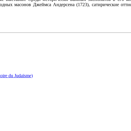
дных масонов Джеймса Андерсена (1723), сатирические оттиск
oire du Judaïsme)