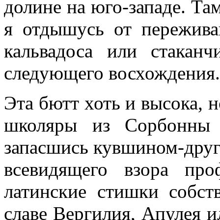
долине на юго-западе. Та
я отдышусь от пережива
кальвадоса или стакан
следующего восхождения.
Эта бютт хоть и высока, н
школяры из Сорбонны у
запасшись кувшином-други
всевидящего взора про
латинские стишки собст
славе Вергилия, Апулея и